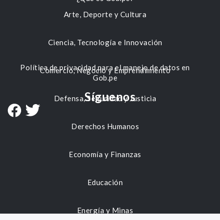
Arte, Deporte y Cultura
Ciencia, Tecnología e Innovación
Política de privacidad para el manejo de datos en
Comercio, Negocio y Emprendimiento
Gob.pe
Síguenos
Defensa, Seguridad y Justicia
Derechos Humanos
Economía y Finanzas
Educación
Energía y Minas