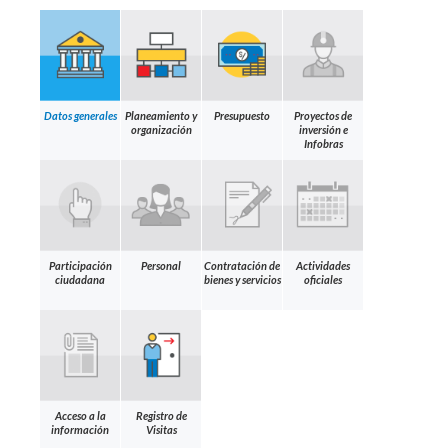
Datos generales
Planeamiento y
Presupuesto
Proyectos de
organización
inversión e
Infobras
Participación
Personal
Contratación de
Actividades
ciudadana
bienes y servicios
oficiales
Acceso a la
Registro de
información
Visitas