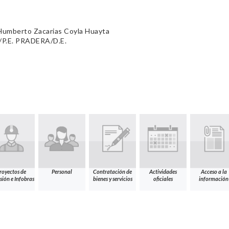
 Humberto Zacarias Coyla Huayta
P.E. PRADERA/D.E.
royectos de
Personal
Contratación de
Actividades
Acceso a la
sión e Infobras
bienes y servicios
oficiales
información