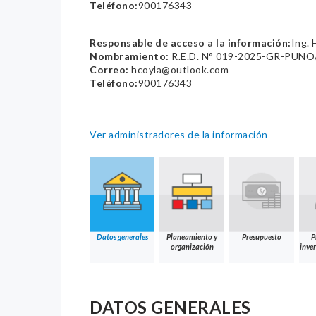
Teléfono:
900176343
Responsable de acceso a la información:
Ing.
Nombramiento:
R.E.D. N° 019-2025-GR-PUNO/
Correo:
hcoyla@outlook.com
Teléfono:
900176343
Ver administradores de la información
Datos generales
Planeamiento y
Presupuesto
P
organización
inver
DATOS GENERALES