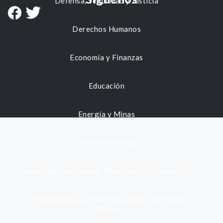
Defensa, Seguridad y Justicia
Derechos Humanos
Economía y Finanzas
Educación
Energía y Minas
Gestión municipal
Identidad, Nacimiento, Matrimonio y Defunción
Infraestructura, Comunicaciones y Servicios
Públicos