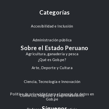
Categorías
Accesibilidad e Inclusión
Administración pública
Sobre el Estado Peruano
Agricultura, ganadería y pesca
¿Qué es Gob.pe?
Arte, Deporte y Cultura
Ciencia, Tecnología e Innovación
Política de privacidad para el manejo de datos en
Comercio, Negocio y Emprendimiento
Gob.pe
Síguenos