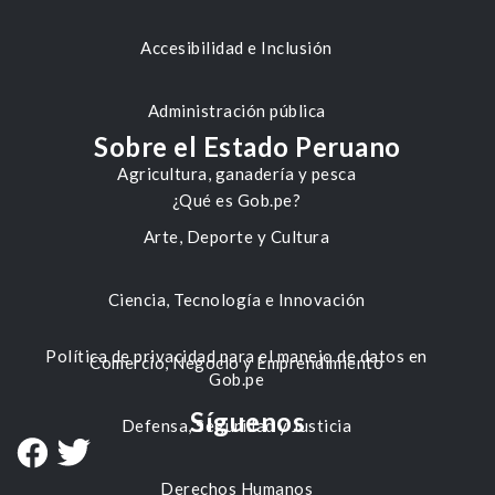
Accesibilidad e Inclusión
Administración pública
Sobre el Estado Peruano
Agricultura, ganadería y pesca
¿Qué es Gob.pe?
Arte, Deporte y Cultura
Ciencia, Tecnología e Innovación
Política de privacidad para el manejo de datos en
Comercio, Negocio y Emprendimiento
Gob.pe
Síguenos
Defensa, Seguridad y Justicia
Derechos Humanos