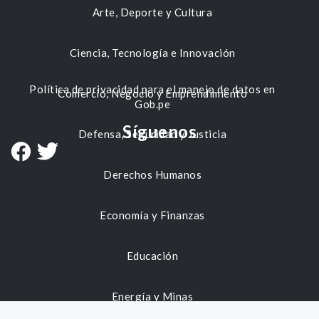
Arte, Deporte y Cultura
Ciencia, Tecnología e Innovación
Política de privacidad para el manejo de datos en
Comercio, Negocio y Emprendimiento
Gob.pe
Síguenos
Defensa, Seguridad y Justicia
Derechos Humanos
Economía y Finanzas
Educación
Energía y Minas