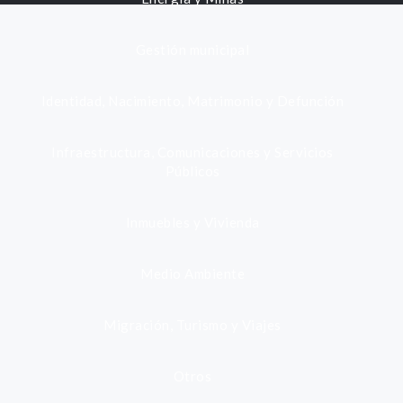
Gestión municipal
Identidad, Nacimiento, Matrimonio y Defunción
Infraestructura, Comunicaciones y Servicios
Públicos
Inmuebles y Vivienda
Medio Ambiente
Migración, Turismo y Viajes
Otros