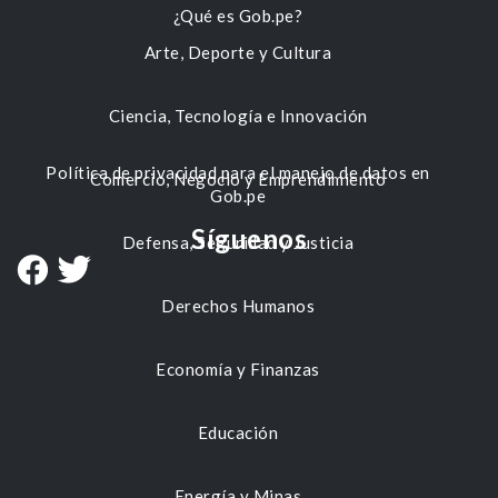
¿Qué es Gob.pe?
Arte, Deporte y Cultura
Ciencia, Tecnología e Innovación
Política de privacidad para el manejo de datos en
Comercio, Negocio y Emprendimiento
Gob.pe
Síguenos
Defensa, Seguridad y Justicia
Derechos Humanos
Economía y Finanzas
Educación
Energía y Minas