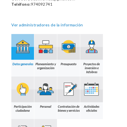
Teléfono:
974092741
Ver administradores de la información
Datos generales
Planeamiento y
Presupuesto
Proyectos de
organización
inversión e
Infobras
Participación
Personal
Contratación de
Actividades
ciudadana
bienes y servicios
oficiales