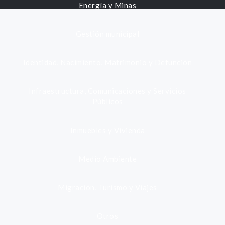
Energía y Minas
Gestión municipal
Identidad, Nacimiento, Matrimonio y Defunción
Infraestructura, Comunicaciones y Servicios
Públicos
Inmuebles y Vivienda
Medio Ambiente
Migración, Turismo y Viajes
Otros