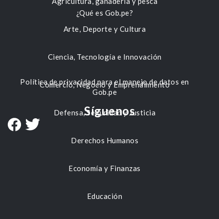
Agricultura, ganadería y pesca
¿Qué es Gob.pe?
Arte, Deporte y Cultura
Ciencia, Tecnología e Innovación
Política de privacidad para el manejo de datos en
Comercio, Negocio y Emprendimiento
Gob.pe
Síguenos
Defensa, Seguridad y Justicia
Derechos Humanos
Economía y Finanzas
Educación