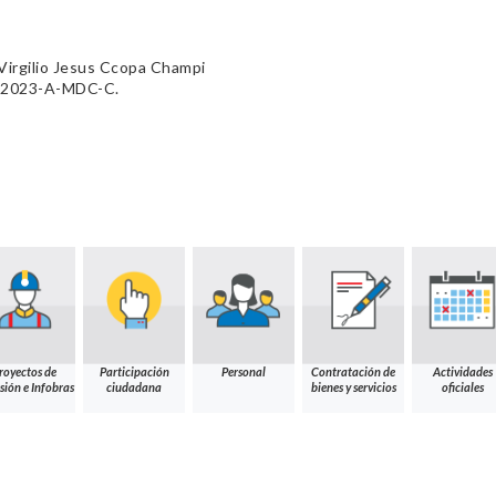
Virgilio Jesus Ccopa Champi
7-2023-A-MDC-C.
royectos de
Participación
Personal
Contratación de
Actividades
sión e Infobras
ciudadana
bienes y servicios
oficiales