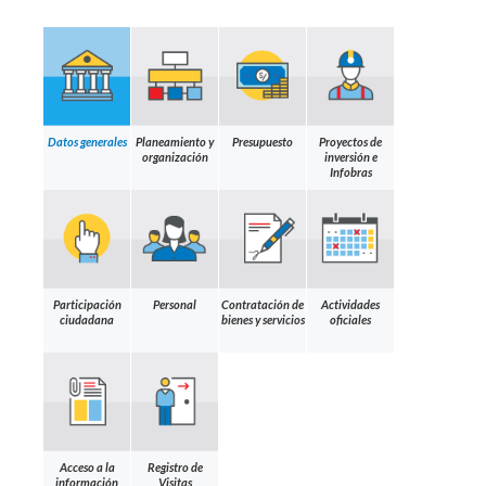
Datos generales
Planeamiento y
Presupuesto
Proyectos de
organización
inversión e
Infobras
Participación
Personal
Contratación de
Actividades
ciudadana
bienes y servicios
oficiales
Acceso a la
Registro de
información
Visitas