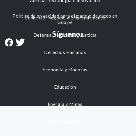
Ciencia, Tecnología e Innovación
Política de privacidad para el manejo de datos en
Comercio, Negocio y Emprendimiento
Gob.pe
Síguenos
Defensa, Seguridad y Justicia
Derechos Humanos
Economía y Finanzas
Educación
Energía y Minas
Gestión municipal