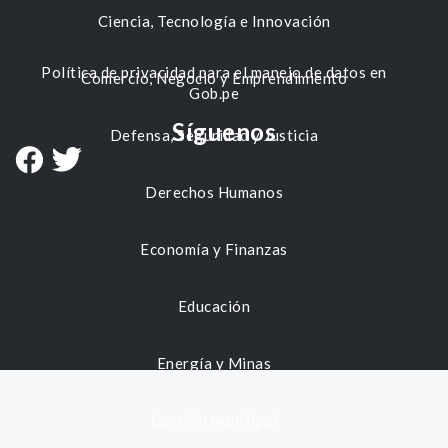
Ciencia, Tecnología e Innovación
Política de privacidad para el manejo de datos en
Comercio, Negocio y Emprendimiento
Gob.pe
Síguenos
Defensa, Seguridad y Justicia
Derechos Humanos
Economía y Finanzas
Educación
Energía y Minas
Gestión municipal