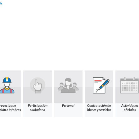
-A
royectos de
Participación
Personal
Contratación de
Actividades
sión e Infobras
ciudadana
bienes y servicios
oficiales