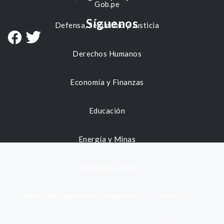
Gob.pe
Síguenos
Defensa, Seguridad y Justicia
Derechos Humanos
Economía y Finanzas
Educación
Energía y Minas
Gestión municipal
Identidad, Nacimiento, Matrimonio y Defunción