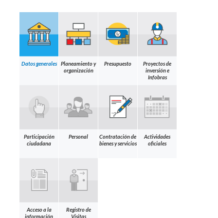
Datos generales
Planeamiento y
Presupuesto
Proyectos de
organización
inversión e
Infobras
Participación
Personal
Contratación de
Actividades
ciudadana
bienes y servicios
oficiales
Acceso a la
Registro de
información
Visitas