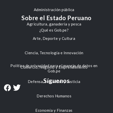
Administración pública
Sobre el Estado Peruano
Agricultura, ganadería y pesca
¿Qué es Gob.pe?
Arte, Deporte y Cultura
Ciencia, Tecnología e Innovación
Política de privacidad para el manejo de datos en
Comercio, Negocio y Emprendimiento
Gob.pe
Síguenos
Defensa, Seguridad y Justicia
Derechos Humanos
Economía y Finanzas