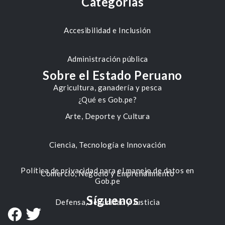
Categorías
Accesibilidad e Inclusión
Administración pública
Sobre el Estado Peruano
Agricultura, ganadería y pesca
¿Qué es Gob.pe?
Arte, Deporte y Cultura
Ciencia, Tecnología e Innovación
Política de privacidad para el manejo de datos en
Comercio, Negocio y Emprendimiento
Gob.pe
Síguenos
Defensa, Seguridad y Justicia