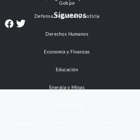
Gob.pe
Síguenos
Defensa, Seguridad y Justicia
Derechos Humanos
Economía y Finanzas
Educación
Energía y Minas
Gestión municipal
Identidad, Nacimiento, Matrimonio y Defunción