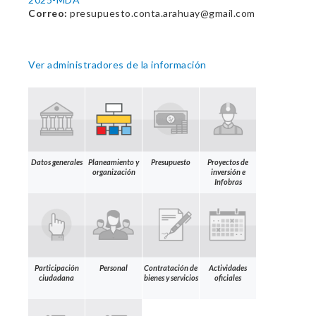
Correo:
presupuesto.conta.arahuay@gmail.com
Ver administradores de la información
Datos generales
Planeamiento y
Presupuesto
Proyectos de
organización
inversión e
Infobras
Participación
Personal
Contratación de
Actividades
ciudadana
bienes y servicios
oficiales