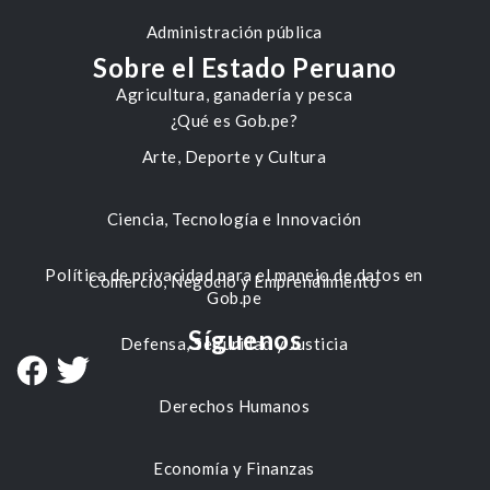
Administración pública
Sobre el Estado Peruano
Agricultura, ganadería y pesca
¿Qué es Gob.pe?
Arte, Deporte y Cultura
Ciencia, Tecnología e Innovación
Política de privacidad para el manejo de datos en
Comercio, Negocio y Emprendimiento
Gob.pe
Síguenos
Defensa, Seguridad y Justicia
Derechos Humanos
Economía y Finanzas