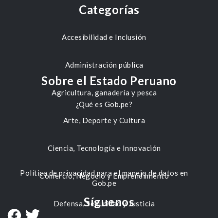
Categorías
Accesibilidad e Inclusión
Administración pública
Sobre el Estado Peruano
Agricultura, ganadería y pesca
¿Qué es Gob.pe?
Arte, Deporte y Cultura
Ciencia, Tecnología e Innovación
Política de privacidad para el manejo de datos en
Comercio, Negocio y Emprendimiento
Gob.pe
Síguenos
Defensa, Seguridad y Justicia