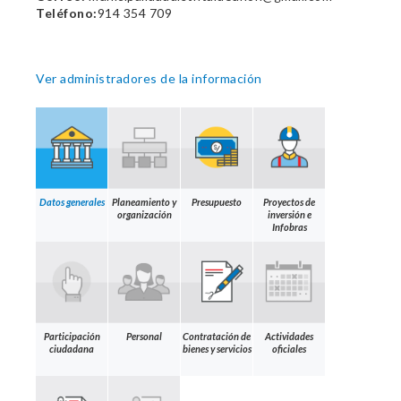
Teléfono:
914 354 709
Ver administradores de la información
Datos generales
Planeamiento y
Presupuesto
Proyectos de
organización
inversión e
Infobras
Participación
Personal
Contratación de
Actividades
ciudadana
bienes y servicios
oficiales