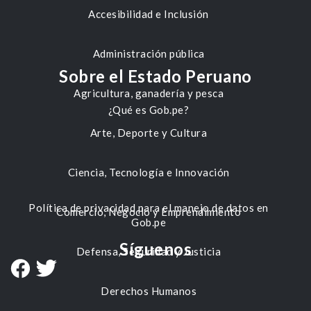
Accesibilidad e Inclusión
Administración pública
Sobre el Estado Peruano
Agricultura, ganadería y pesca
¿Qué es Gob.pe?
Arte, Deporte y Cultura
Ciencia, Tecnología e Innovación
Política de privacidad para el manejo de datos en
Comercio, Negocio y Emprendimiento
Gob.pe
Síguenos
Defensa, Seguridad y Justicia
Derechos Humanos