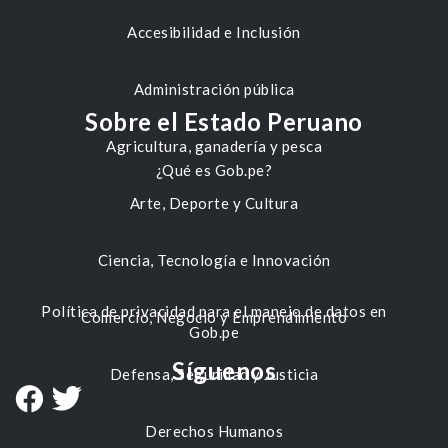
Accesibilidad e Inclusión
Administración pública
Sobre el Estado Peruano
Agricultura, ganadería y pesca
¿Qué es Gob.pe?
Arte, Deporte y Cultura
Ciencia, Tecnología e Innovación
Política de privacidad para el manejo de datos en
Comercio, Negocio y Emprendimiento
Gob.pe
Síguenos
Defensa, Seguridad y Justicia
Derechos Humanos