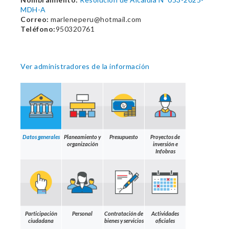
MDH-A
Correo:
marleneperu@hotmail.com
Teléfono:
950320761
Ver administradores de la información
Datos generales
Planeamiento y
Presupuesto
Proyectos de
organización
inversión e
Infobras
Participación
Personal
Contratación de
Actividades
ciudadana
bienes y servicios
oficiales