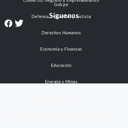
Comercio, Negocio y Emprendimiento
Gob.pe
Síguenos
Defensa, Seguridad y Justicia
Derechos Humanos
Economía y Finanzas
Educación
Energía y Minas
Gestión municipal
Identidad, Nacimiento, Matrimonio y Defunción