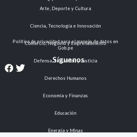
Arte, Deporte y Cultura
Ciencia, Tecnología e Innovación
Política de privacidad para el manejo de datos en
Comercio, Negocio y Emprendimiento
Gob.pe
Síguenos
Defensa, Seguridad y Justicia
Derechos Humanos
Economía y Finanzas
Educación
Energía y Minas