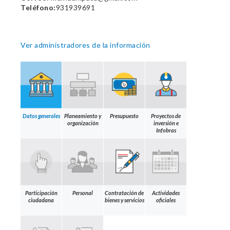
Teléfono:
931939691
Ver administradores de la información
Datos generales
Planeamiento y
Presupuesto
Proyectos de
organización
inversión e
Infobras
Participación
Personal
Contratación de
Actividades
ciudadana
bienes y servicios
oficiales