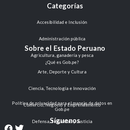
Categorías
Accesibilidad e Inclusión
Administración pública
Sobre el Estado Peruano
Agricultura, ganadería y pesca
¿Qué es Gob.pe?
Arte, Deporte y Cultura
Ciencia, Tecnología e Innovación
Política de privacidad para el manejo de datos en
Comercio, Negocio y Emprendimiento
Gob.pe
Síguenos
Defensa, Seguridad y Justicia