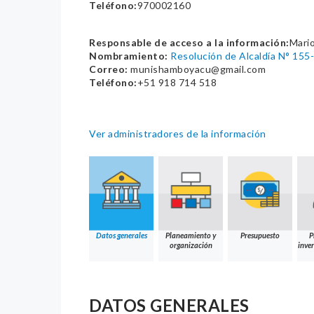
Teléfono:
970002160
Responsable de acceso a la información:
Mario
Nombramiento:
Resolución de Alcaldía N° 1
Correo:
munishamboyacu@gmail.com
Teléfono:
+51 918 714 518
Ver administradores de la información
Datos generales
Planeamiento y
Presupuesto
P
organización
inver
DATOS GENERALES