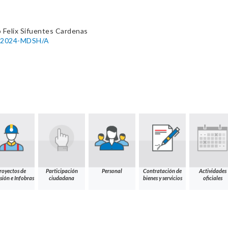
 Felix Sifuentes Cardenas
55-2024-MDSH/A
royectos de
Participación
Personal
Contratación de
Actividades
sión e Infobras
ciudadana
bienes y servicios
oficiales