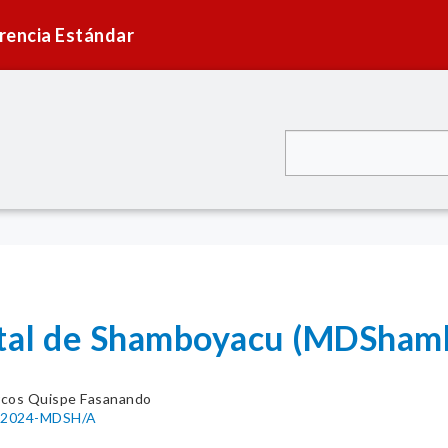
rencia Estándar
rital de Shamboyacu (MDSham
cos Quispe Fasanando
55-2024-MDSH/A