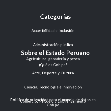
Categorías
Accesibilidad e Inclusión
Administración pública
Sobre el Estado Peruano
Agricultura, ganadería y pesca
¿Qué es Gob.pe?
Arte, Deporte y Cultura
Ciencia, Tecnología e Innovación
Política de privacidad para el manejo de datos en
Comercio, Negocio y Emprendimiento
Gob.pe