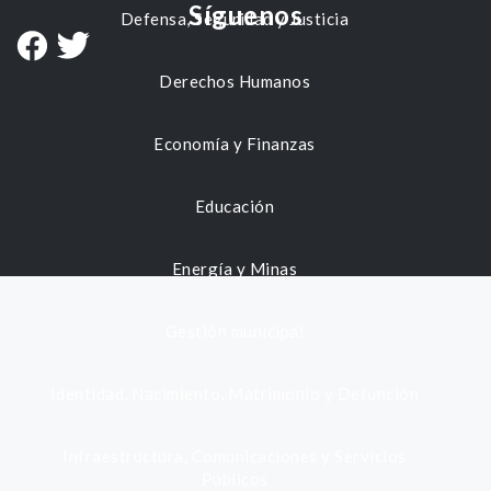
Síguenos
Defensa, Seguridad y Justicia
Derechos Humanos
Economía y Finanzas
Educación
Energía y Minas
Gestión municipal
Identidad, Nacimiento, Matrimonio y Defunción
Infraestructura, Comunicaciones y Servicios
Públicos