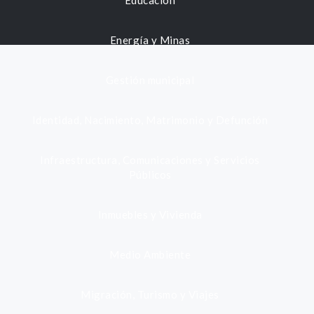
Educación
Energía y Minas
Gestión municipal
Identidad, Nacimiento, Matrimonio y Defunción
Infraestructura, Comunicaciones y Servicios
Públicos
Inmuebles y Vivienda
Medio Ambiente
Migración, Turismo y Viajes