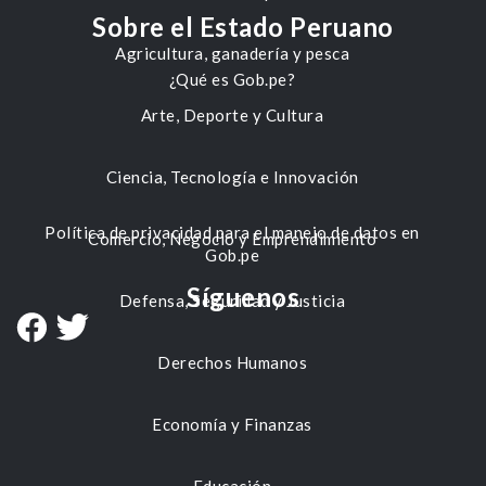
Sobre el Estado Peruano
Agricultura, ganadería y pesca
¿Qué es Gob.pe?
Arte, Deporte y Cultura
Ciencia, Tecnología e Innovación
Política de privacidad para el manejo de datos en
Comercio, Negocio y Emprendimiento
Gob.pe
Síguenos
Defensa, Seguridad y Justicia
Derechos Humanos
Economía y Finanzas