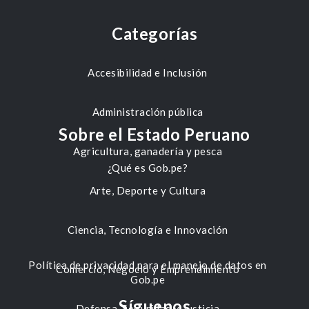
Categorías
Accesibilidad e Inclusión
Administración pública
Sobre el Estado Peruano
Agricultura, ganadería y pesca
¿Qué es Gob.pe?
Arte, Deporte y Cultura
Ciencia, Tecnología e Innovación
Política de privacidad para el manejo de datos en
Comercio, Negocio y Emprendimiento
Gob.pe
Síguenos
Defensa, Seguridad y Justicia