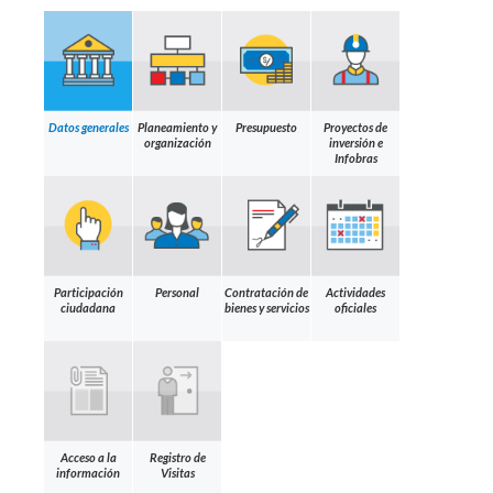
Datos generales
Planeamiento y
Presupuesto
Proyectos de
organización
inversión e
Infobras
Participación
Personal
Contratación de
Actividades
ciudadana
bienes y servicios
oficiales
Acceso a la
Registro de
información
Visitas