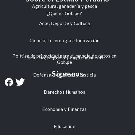
Agricultura, ganadería y pesca
¿Qué es Gob.pe?
Arte, Deporte y Cultura
Ciencia, Tecnología e Innovación
Política de privacidad para el manejo de datos en
Comercio, Negocio y Emprendimiento
Gob.pe
Síguenos
Defensa, Seguridad y Justicia
Derechos Humanos
Economía y Finanzas
Educación