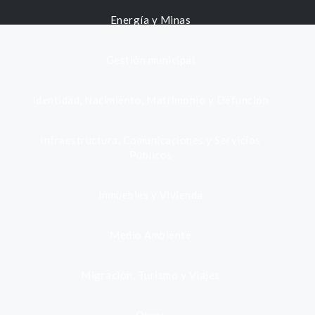
Energía y Minas
Gestión municipal
Identidad, Nacimiento, Matrimonio y Defunción
Infraestructura, Comunicaciones y Servicios
Públicos
Inmuebles y Vivienda
Medio Ambiente
Migración, Turismo y Viajes