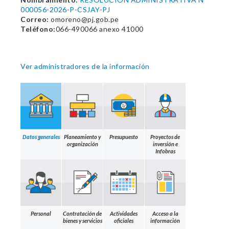
000056-2026-P-CSJAY-PJ
Correo:
omoreno@pj.gob.pe
Teléfono:
066-490066 anexo 41000
Ver administradores de la información
Datos generales
Planeamiento y
Presupuesto
Proyectos de
organización
inversión e
Infobras
Personal
Contratación de
Actividades
Acceso a la
bienes y servicios
oficiales
información