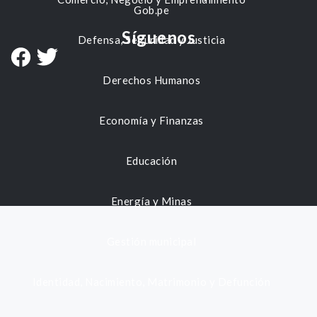
Gob.pe
Síguenos
Defensa, Seguridad y Justicia
Derechos Humanos
Economía y Finanzas
Educación
Energía y Minas
Gestión municipal
Identidad, Nacimiento, Matrimonio y Defunción