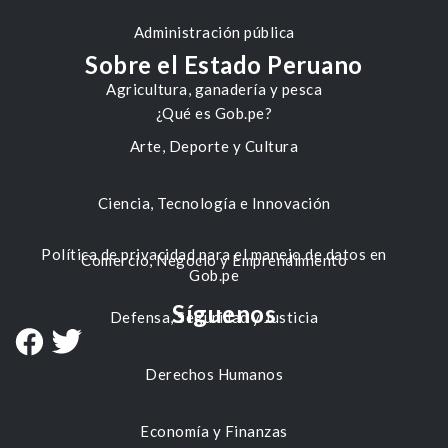
Administración pública
Sobre el Estado Peruano
Agricultura, ganadería y pesca
¿Qué es Gob.pe?
Arte, Deporte y Cultura
Ciencia, Tecnología e Innovación
Política de privacidad para el manejo de datos en
Comercio, Negocio y Emprendimiento
Gob.pe
Síguenos
Defensa, Seguridad y Justicia
Derechos Humanos
Economía y Finanzas