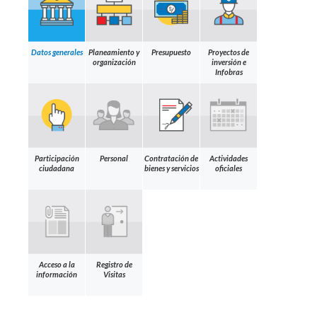
Datos generales
Planeamiento y
Presupuesto
Proyectos de
organización
inversión e
Infobras
Participación
Personal
Contratación de
Actividades
ciudadana
bienes y servicios
oficiales
Acceso a la
Registro de
información
Visitas