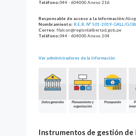
Teléfono:
044 - 604000 Anexo 216
Responsable de acceso a la información:
Abog
Nombramiento:
R.E.R. Nº 501-2019-GRLL/GO
Correo:
ffalcon@regionlalibertad.gob.pe
Teléfono:
044 - 604000 Anexo 204
Ver administradores de la información
Datos generales
Planeamiento y
Presupuesto
P
organización
inver
Instrumentos de gestión d