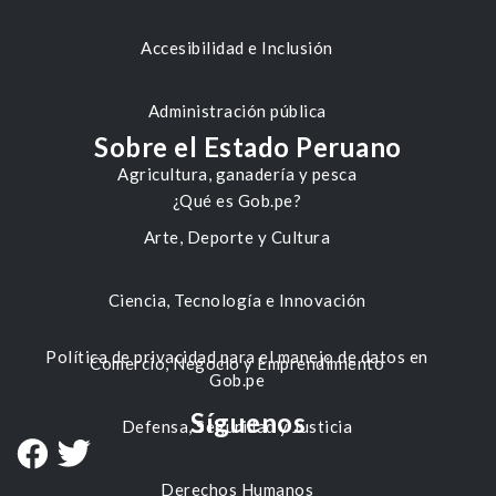
Accesibilidad e Inclusión
Administración pública
Sobre el Estado Peruano
Agricultura, ganadería y pesca
¿Qué es Gob.pe?
Arte, Deporte y Cultura
Ciencia, Tecnología e Innovación
Política de privacidad para el manejo de datos en
Comercio, Negocio y Emprendimiento
Gob.pe
Síguenos
Defensa, Seguridad y Justicia
Derechos Humanos