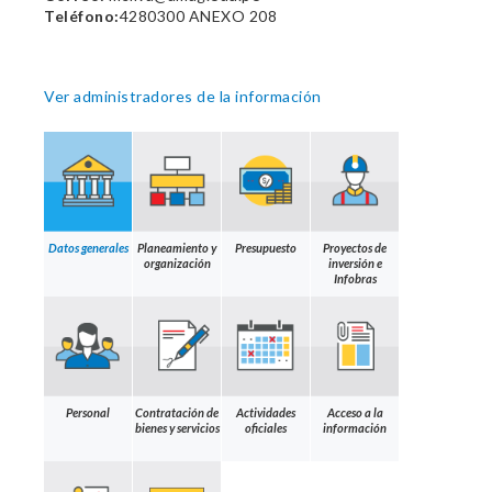
Teléfono:
4280300 ANEXO 208
Ver administradores de la información
Datos generales
Planeamiento y
Presupuesto
Proyectos de
organización
inversión e
Infobras
Personal
Contratación de
Actividades
Acceso a la
bienes y servicios
oficiales
información