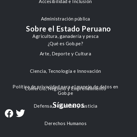
Accesibilidad e Inclusión
Administración pública
Sobre el Estado Peruano
Agricultura, ganadería y pesca
¿Qué es Gob.pe?
Arte, Deporte y Cultura
Ciencia, Tecnología e Innovación
Política de privacidad para el manejo de datos en
Comercio, Negocio y Emprendimiento
Gob.pe
Síguenos
Defensa, Seguridad y Justicia
Derechos Humanos