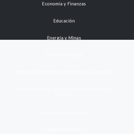
Economía y Finanzas
Educación
Energía y Minas
Gestión municipal
Identidad, Nacimiento, Matrimonio y Defunción
Infraestructura, Comunicaciones y Servicios
Públicos
Inmuebles y Vivienda
Medio Ambiente