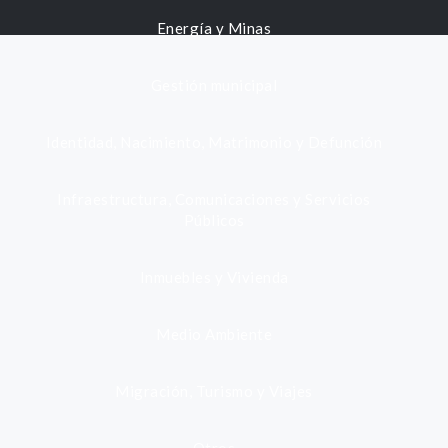
Energía y Minas
Gestión municipal
Identidad, Nacimiento, Matrimonio y Defunción
Infraestructura, Comunicaciones y Servicios
Públicos
Inmuebles y Vivienda
Medio Ambiente
Migración, Turismo y Viajes