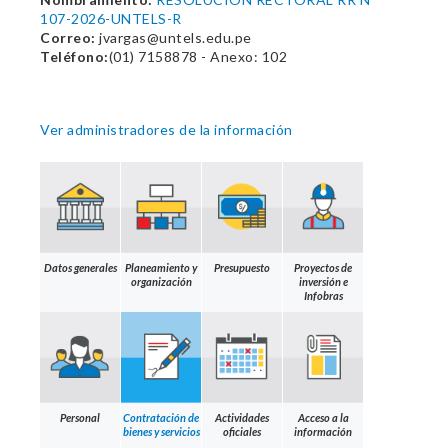
107-2026-UNTELS-R
Correo:
jvargas@untels.edu.pe
Teléfono:
(01) 7158878 - Anexo: 102
Ver administradores de la información
Datos generales
Planeamiento y
Presupuesto
Proyectos de
organización
inversión e
Infobras
Personal
Contratación de
Actividades
Acceso a la
bienes y servicios
oficiales
información