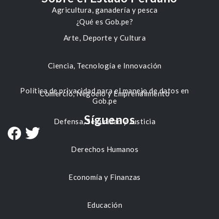
Agricultura, ganadería y pesca
¿Qué es Gob.pe?
Arte, Deporte y Cultura
Ciencia, Tecnología e Innovación
Política de privacidad para el manejo de datos en
Comercio, Negocio y Emprendimiento
Gob.pe
Síguenos
Defensa, Seguridad y Justicia
Derechos Humanos
Economía y Finanzas
Educación