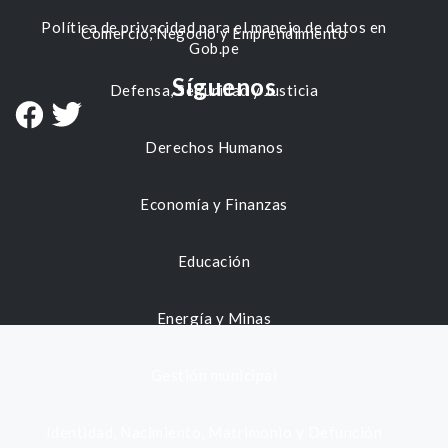
Política de privacidad para el manejo de datos en
Comercio, Negocio y Emprendimiento
Gob.pe
Síguenos
Defensa, Seguridad y Justicia
Derechos Humanos
Economía y Finanzas
Educación
Energía y Minas
Gestión municipal
Identidad, Nacimiento, Matrimonio y Defunción