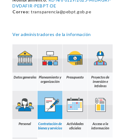
DVDAFIR-PEBPT-DE
Correo:
transparencia@pebpt.gob.pe
Ver administradores de la información
Datos generales
Planeamiento y
Presupuesto
Proyectos de
organización
inversión e
Infobras
Personal
Contratación de
Actividades
Acceso a la
bienes y servicios
oficiales
información