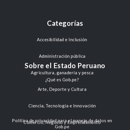
Categorías
Accesibilidad e Inclusión
Administración pública
Sobre el Estado Peruano
Agricultura, ganadería y pesca
¿Qué es Gob.pe?
Arte, Deporte y Cultura
Ciencia, Tecnología e Innovación
Política de privacidad para el manejo de datos en
Comercio, Negocio y Emprendimiento
Gob.pe