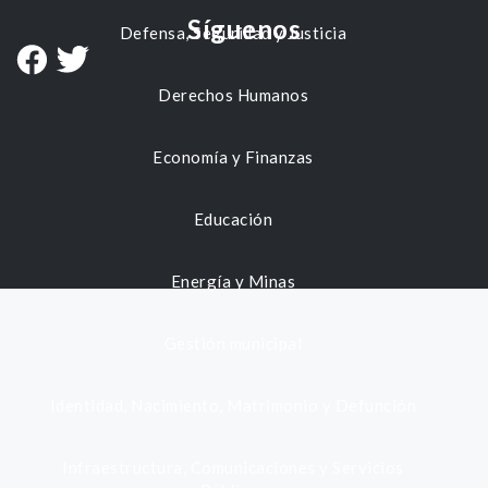
Síguenos
Defensa, Seguridad y Justicia
Derechos Humanos
Economía y Finanzas
Educación
Energía y Minas
Gestión municipal
Identidad, Nacimiento, Matrimonio y Defunción
Infraestructura, Comunicaciones y Servicios