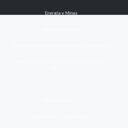
Energía y Minas
Gestión municipal
Identidad, Nacimiento, Matrimonio y Defunción
Infraestructura, Comunicaciones y Servicios
Públicos
Inmuebles y Vivienda
Medio Ambiente
Migración, Turismo y Viajes