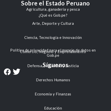
Sobre el Estado Peruano
Agricultura, ganadería y pesca
¿Qué es Gob.pe?
Arte, Deporte y Cultura
Ciencia, Tecnología e Innovación
Política de privacidad para el manejo de datos en
Comercio, Negocio y Emprendimiento
Gob.pe
Síguenos
Defensa, Seguridad y Justicia
Derechos Humanos
Economía y Finanzas
Educación