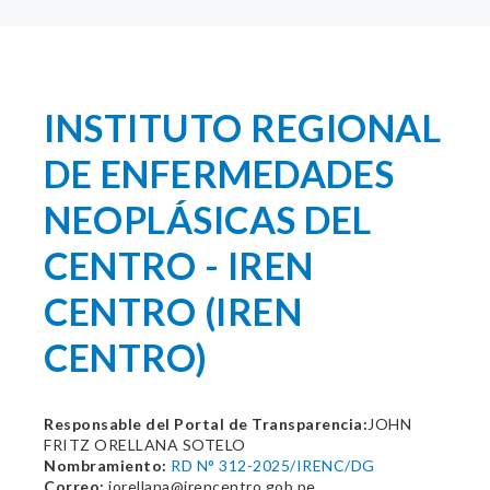
INSTITUTO REGIONAL
DE ENFERMEDADES
NEOPLÁSICAS DEL
CENTRO - IREN
CENTRO (IREN
CENTRO)
Responsable del Portal de Transparencia:
JOHN
FRITZ ORELLANA SOTELO
Nombramiento:
RD N° 312-2025/IRENC/DG
Correo:
jorellana@irencentro.gob.pe