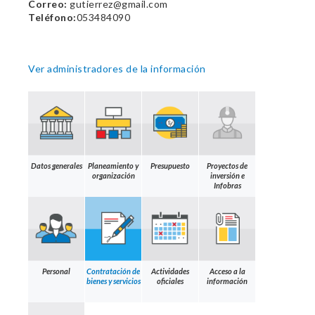
Correo:
gutierrez@gmail.com
Teléfono:
053484090
Ver administradores de la información
Datos generales
Planeamiento y
Presupuesto
Proyectos de
organización
inversión e
Infobras
Personal
Contratación de
Actividades
Acceso a la
bienes y servicios
oficiales
información