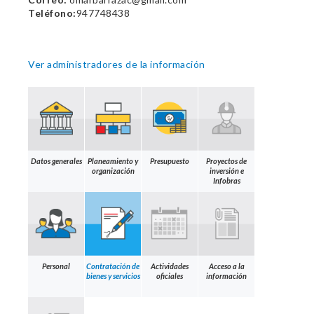
Teléfono:
947748438
Ver administradores de la información
Datos generales
Planeamiento y
Presupuesto
Proyectos de
organización
inversión e
Infobras
Personal
Contratación de
Actividades
Acceso a la
bienes y servicios
oficiales
información