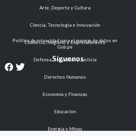
Arte, Deporte y Cultura
Ciencia, Tecnología e Innovación
Política de privacidad para el manejo de datos en
Comercio, Negocio y Emprendimiento
Gob.pe
Síguenos
Defensa, Seguridad y Justicia
Derechos Humanos
Economía y Finanzas
Educación
Energía y Minas