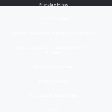
Energía y Minas
Gestión municipal
Identidad, Nacimiento, Matrimonio y Defunción
Infraestructura, Comunicaciones y Servicios
Públicos
Inmuebles y Vivienda
Medio Ambiente
Migración, Turismo y Viajes
Otros