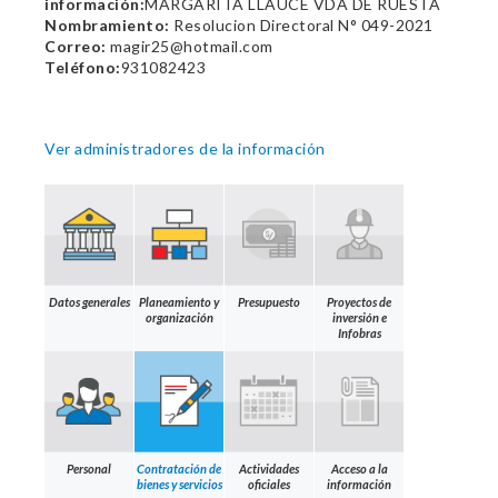
información:
MARGARITA LLAUCE VDA DE RUESTA
Nombramiento:
Resolucion Directoral N° 049-2021
Correo:
magir25@hotmail.com
Teléfono:
931082423
Ver administradores de la información
Datos generales
Planeamiento y
Presupuesto
Proyectos de
organización
inversión e
Infobras
Personal
Contratación de
Actividades
Acceso a la
bienes y servicios
oficiales
información