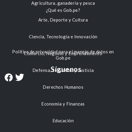
Agricultura, ganadería y pesca
¿Qué es Gob.pe?
Arte, Deporte y Cultura
Ciencia, Tecnología e Innovación
Política de privacidad para el manejo de datos en
Comercio, Negocio y Emprendimiento
Gob.pe
Síguenos
Defensa, Seguridad y Justicia
Derechos Humanos
Economía y Finanzas
Educación