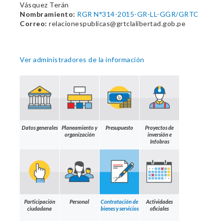
Vásquez Terán
Nombramiento:
RGR N°314-2015-GR-LL-GGR/GRTC
Correo:
relacionespublicas@grtclalibertad.gob.pe
Ver administradores de la información
Datos generales
Planeamiento y
Presupuesto
Proyectos de
organización
inversión e
Infobras
Participación
Personal
Contratación de
Actividades
ciudadana
bienes y servicios
oficiales